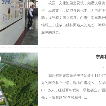
校园，文化汇聚之灵境，如星汉璀璨
望。班级文化，恰似春风化雨，无声润泽
韵，提升着文明之高度。白塔中学东湖校
锦缎上，绽放出独特而迷人的光芒，编织
深厚的魅力。
东湖
2
四川省南充市白塔中学始建于191
办的南充县立中学。现由白塔校区、东湖
630多人，经过百年积淀，学校确立了"
先，不断超越"的学校精神……