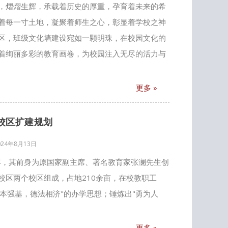
，熠熠生辉，承载着历史的厚重，孕育着未来的希
着每一寸土地，凝聚着师生之心，彰显着学校之神
区，班级文化墙建设宛如一颗明珠，在校园文化的
着绚丽多彩的教育画卷，为校园注入无尽的活力与
更多 »
校区扩建规划
024年8月13日
4年，其前身为原国家副主席、著名教育家张澜先生创
校区两个校区组成，占地210余亩，在校教职工
固本强基，德法相济"的办学思想；锤炼出"勇为人
更多 »