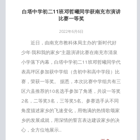
白塔中学初二11班邓哲曦同学获南充市演讲
比赛一等奖
2022年6月6日
近日，由南充市教科体局主办的“新时代好
少年·我和我的家乡”主题演讲比赛在南充市清泉
小学落下内幕，白塔中学初二11班邓哲曦同学代
表高坪区参加获中学组（含初中和高中学段）比
赛，荣获一等奖。 据悉，本次比赛中学组共有三
区六县推荐的10名选手参加了角逐，共设一等奖
2名，二等奖3名，三等奖5名。参赛选手从不同
角度描述家乡的飞速变化，用饱满的热情歌颂家
乡的发展成就，用深情的誓言表达建设家乡的决
心，全方位地展示...