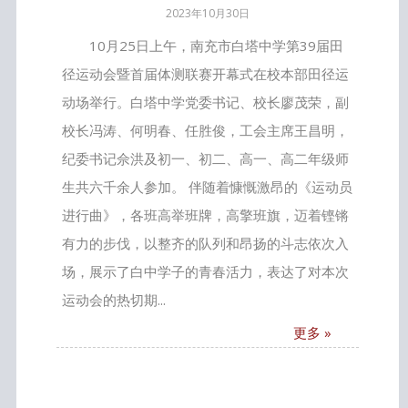
2023年10月30日
10月25日上午，南充市白塔中学第39届田
径运动会暨首届体测联赛开幕式在校本部田径运
动场举行。白塔中学党委书记、校长廖茂荣，副
校长冯涛、何明春、任胜俊，工会主席王昌明，
纪委书记佘洪及初一、初二、高一、高二年级师
生共六千余人参加。 伴随着慷慨激昂的《运动员
进行曲》，各班高举班牌，高擎班旗，迈着铿锵
有力的步伐，以整齐的队列和昂扬的斗志依次入
场，展示了白中学子的青春活力，表达了对本次
运动会的热切期...
更多 »