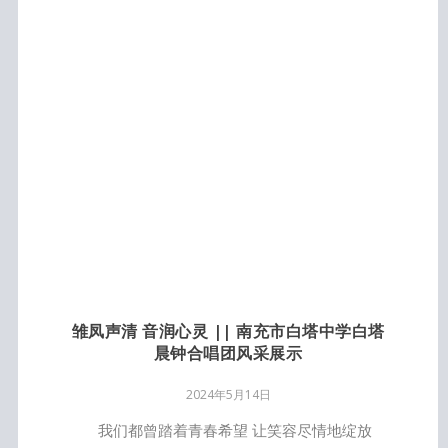
雏凤声清 音润心灵 || 南充市白塔中学白塔
晨钟合唱团风采展示
2024年5月14日
我们都曾踏着青春希望 让笑容尽情地绽放