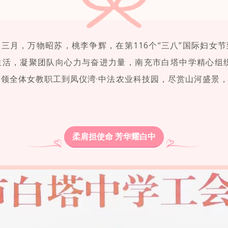
三月，万物昭苏，桃李争辉，在第116个“三八”国际妇女
活，凝聚团队向心力与奋进力量，南充市白塔中学精心组织
，带领全体女教职工到凤仪湾·中法农业科技园，尽赏山河盛景
柔肩担使命 芳华耀白中