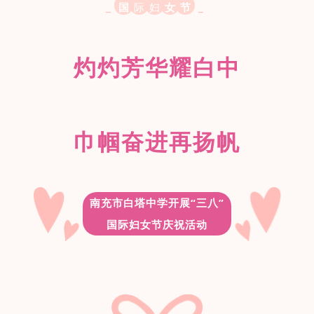
_
_
国
际
妇
女
节
际
灼灼芳华耀白中
巾帼奋进再扬帆
南充市白塔中学开展“三八”
国际妇女节庆祝活动