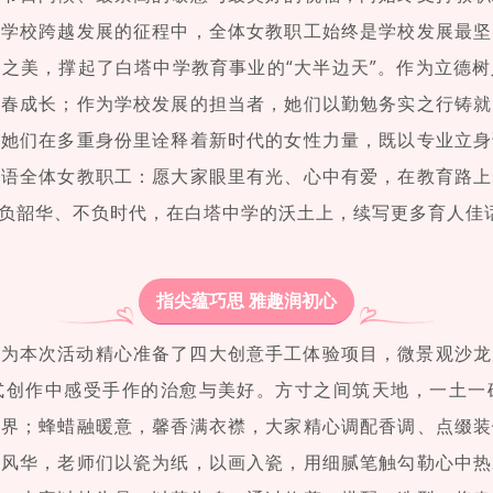
在学校跨越发展的征程中，全体女教职工始终是学校发展最坚
之美，撑起了白塔中学教育事业的“大半边天”。作为立德
青春成长；作为学校发展的担当者，她们以勤勉务实之行铸就
，她们在多重身份里诠释着新时代的女性力量，既以专业立身
寄语全体女教职工：愿大家眼里有光、心中有爱，在教育路上
负韶华、不负时代，在白塔中学的沃土上，续写更多育人佳
指尖蕴巧思 雅趣润初心
校为本次活动精心准备了四大创意手工体验项目，微景观沙龙
式创作中感受手作的治愈与美好。方寸之间筑天地，一土一
世界；蜂蜡融暖意，馨香满衣襟，大家精心调配香调、点缀装
皆风华，老师们以瓷为纸，以画入瓷，用细腻笔触勾勒心中热