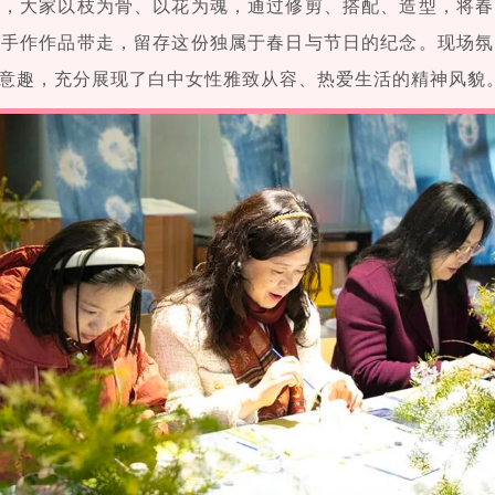
华，大家以枝为骨、以花为魂，通过修剪、搭配、造型，将春
属手作作品带走，留存这份独属于春日与节日的纪念。现场氛
意趣，充分展现了白中女性雅致从容、热爱生活的精神风貌