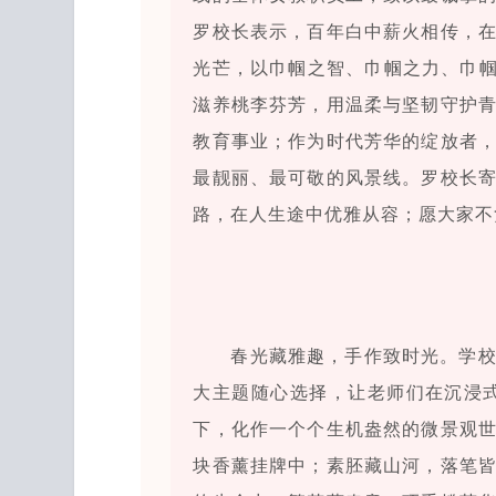
罗校长表示，百年白中薪火相传，
光芒，以巾帼之智、巾帼之力、巾帼
滋养桃李芬芳，用温柔与坚韧守护
教育事业；作为时代芳华的绽放者
最靓丽、最可敬的风景线。罗校长
路，在人生途中优雅从容；愿大家不
春光藏雅趣，手作致时光。学
大主题随心选择，让老师们在沉浸
下，化作一个个生机盎然的微景观
块香薰挂牌中；素胚藏山河，落笔