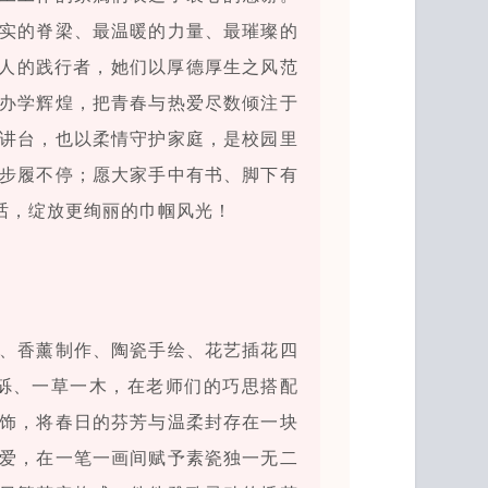
实的脊梁、最温暖的力量、最璀璨的
树人的践行者，她们以厚德厚生之风范
办学辉煌，把青春与热爱尽数倾注于
讲台，也以柔情守护家庭，是校园里
步履不停；愿大家手中有书、脚下有
话，绽放更绚丽的巾帼风光！
、香薰制作、陶瓷手绘、花艺插花四
砾、一草一木，在老师们的巧思搭配
饰，将春日的芬芳与温柔封存在一块
爱，在一笔一画间赋予素瓷独一无二