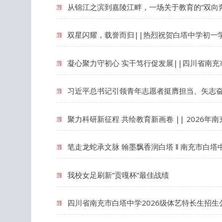
从锦江之滨到嘉陵江畔，一场关于教育的“双向奔
双星闪耀，载誉而归||热烈祝贺白塔中学初一学
凝心聚力守初心 实干笃行促发展||四川省南充
习近平总书记引领青年志愿者挺膺担当、矢志
聚力科研新征程 共绘教育新画卷 || 2026
笔走龙蛇承文脉 翰墨飘香润白塔 ‖ 南充市白
我校女足刷新“贡嘎杯”最佳战绩
四川省南充市白塔中学2026级体艺特长生招生