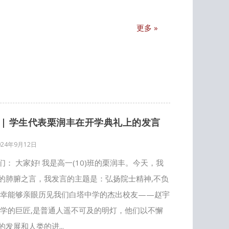
更多 »
|| 学生代表栗润丰在开学典礼上的发言
024年9月12日
 大家好! 我是高一(10)班的栗润丰。今天，我
的肺腑之言，我发言的主题是：弘扬院士精神,不负
荣幸能够亲眼历见我们白塔中学的杰出校友——赵宇
科学的巨匠,是普通人遥不可及的明灯，他们以不懈
发展和人类的进...