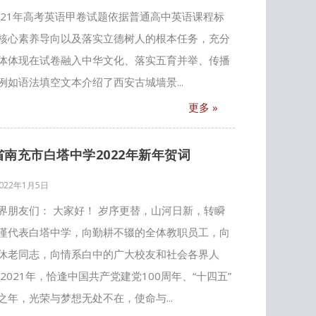
2021年高考英语甲卷试题依据普通高中英语课程标
核心素养导向以及落实立德树人的根本任务，充分
体体现在试卷融入中华文化、落实五育并举、传播
如语法填空文本介绍了西安古城墙景...
更多 »
省南充市白塔中学2022年新年贺词
022年1月5日
界朋友们： 大家好！ 岁序更替，山河日新，转瞬
谨代表白塔中学，向勤耕不辍的全体教职员工，向
休老同志，向情系白中的广大校友和社会各界人
021年，恰逢中国共产党建党100周年、“十四五”
年，光荣与梦想无处不在，使命与...