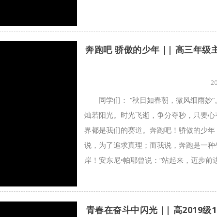
奔跑吧 骄傲的少年 || 高三年级
2
同学们： “秋日如春朝，微风细雨妙
灿若阳光。时光飞逝，争分夺秒，只要心
界都是我们的赛道。奔跑吧！骄傲的少年
说，为了追求真理；而我说，奔跑是一种
岸！安东尼•帕耶曾说：“站起来，迈步前
青春在奋斗中闪光 || 高2019