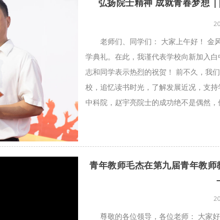
弘扬院士精神 成就青春梦想 
2
老师们、同学们： 大家上午好！ 
学典礼。在此，我谨代表学校向新加入白
志和同学表示热烈的祝贺！ 前不久，我
校，追忆读书时光，了解发展近况，支持
中科院，赵宇亮院士的成功绝不是偶然，他
青年教师毛杰在第九届青年教师
2
尊敬的各位领导，各位老师： 大家好