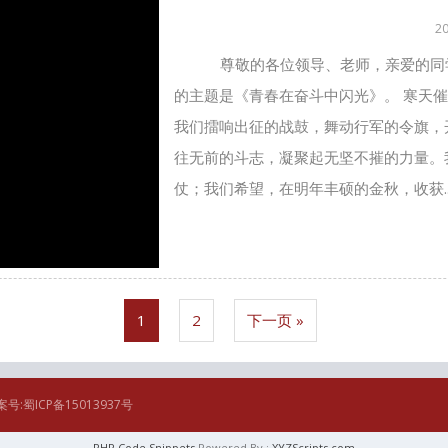
2
尊敬的各位领导、老师，亲爱的同学们
的主题是《青春在奋斗中闪光》。 寒天催
我们擂响出征的战鼓，舞动行军的令旗，
往无前的斗志，凝聚起无坚不摧的力量。
仗；我们希望，在明年丰硕的金秋，收获..
1
2
下一页 »
案号:蜀ICP备15013937号
PHP Code Snippets
Powered By :
XYZScripts.com