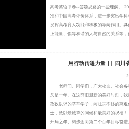
高考英语甲卷--答题思路的一些理解。 
准和中国高考评价体系，进一步突出学科
发挥高考育人功能和积极的导向作用。具
正能量、倡导和谐的人与自然的关系等，例
用行动传递力量 || 四川
2
老师们、同学们，广大校友、社会各
又是一年。在这辞旧迎新的美好时刻，我
孜孜以求的莘莘学子，向壮志不移的离退
士，致以最诚挚的问候和最美好的祝福！ 2
开局之年、阔步迈向第二个百年目标奋进之