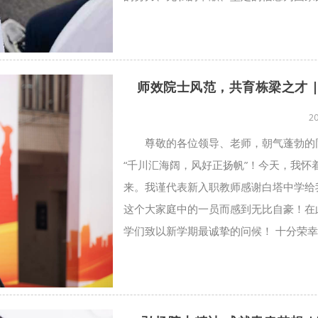
师效院士风范，共育栋梁之才 
2
尊敬的各位领导、老师，朝气蓬勃的
“千川汇海阔，风好正扬帆”！今天，我
来。我谨代表新入职教师感谢白塔中学给
这个大家庭中的一员而感到无比自豪！在
学们致以新学期最诚挚的问候！ 十分荣幸