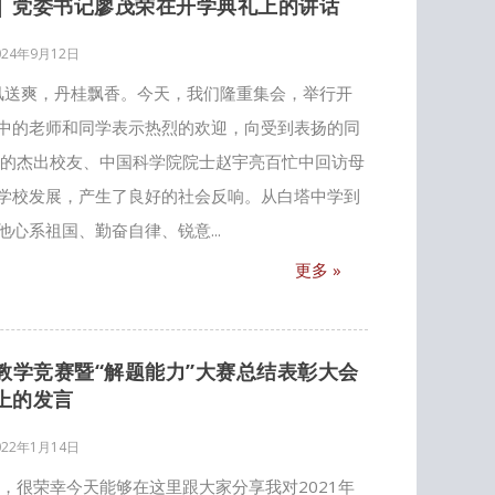
|| 党委书记廖茂荣在开学典礼上的讲话
024年9月12日
金风送爽，丹桂飘香。今天，我们隆重集会，举行开
中的老师和同学表示热烈的欢迎，向受到表扬的同
们的杰出校友、中国科学院院士赵宇亮百忙中回访母
学校发展，产生了良好的社会反响。从白塔中学到
心系祖国、勤奋自律、锐意...
更多 »
教学竞赛暨“解题能力”大赛总结表彰大会
上的发言
022年1月14日
，很荣幸今天能够在这里跟大家分享我对2021年