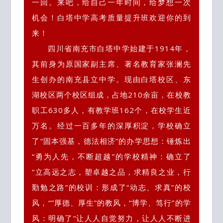
一回。来吧，给自己一年时间，给梦想一次
机会！白塔中学高考质量提升班欢迎你的到
来！
四川省南充市白塔中学始建于1914年，
其前身为原国家副主席、著名教育家张澜先
生创办的南充县立中学。现由白塔校区、东
湖校区两个校区组成，占地210余亩，在校教
职工630多人，有教学班162个，在校学生近
万名。经过一百多年的深厚积淀，学校确立
了“固本强基，德法相济”的办学思想：锤炼出
“勇为人先，不断超越”的学校精神：确立了
“立高远之志，塑卓越之品，求精良之业，行
勤勉之路”的校训：形成了“动志、求真”的校
风，“”厚德、厚生”的教风，“博学、笃行”的学
风：明确了“让人人自觉努力，让人人不断进