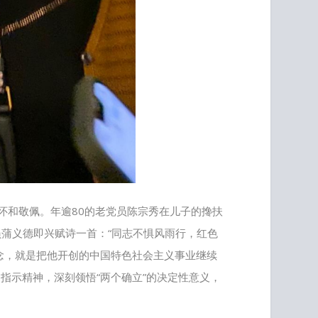
怀和敬佩。年逾80的老党员陈宗秀在儿子的搀扶
员蒲义德即兴赋诗一首：“同志不惧风雨行，红色
念，就是把他开创的中国特色社会主义事业继续
指示精神，深刻领悟“两个确立”的决定性意义，