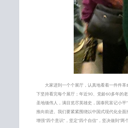
大家进到一个个展厅，认真地看着一件件革
下坚持看完每个展厅；年近90、党龄60多年的
圣地缅伟人，满目览尽英雄史，国泰民富记小平
推向前进。我们要紧紧围绕以中国式现代化全面
增强“四个意识”，坚定“四个自信”，坚决做到“