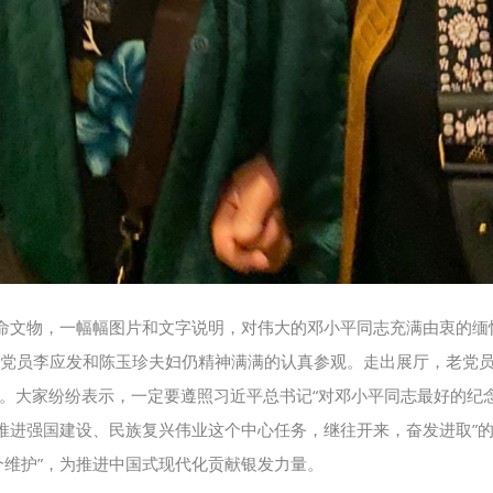
命文物，一幅幅图片和文字说明，对伟大的邓小平同志充满由衷的缅
老党员李应发和陈玉珍夫妇仍精神满满的认真参观。走出展厅，老党
”。大家纷纷表示，一定要遵照习近平总书记“对邓小平同志最好的纪
推进强国建设、民族复兴伟业这个中心任务，继往开来，奋发进取”的
两个维护”，为推进中国式现代化贡献银发力量。