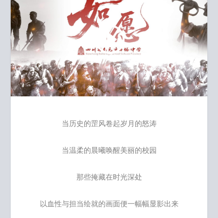
当历史的罡风卷起岁月的怒涛
当温柔的晨曦唤醒美丽的校园
那些掩藏在时光深处
以血性与担当绘就的画面便一幅幅显影出来