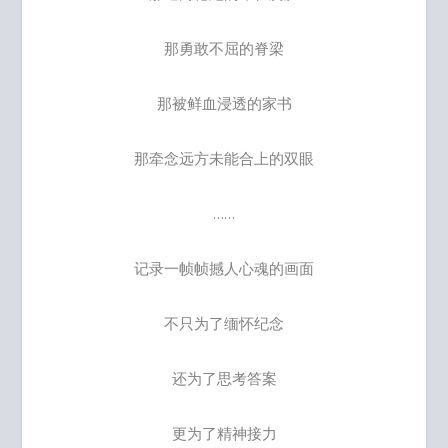
那勇敢不屈的脊梁
那被鲜血浸透的家书
那牵念远方未能合上的双眼
……
记录一帧帧撼人心魂的画面
不只为了缅怀纪念
还为了思考答案
更为了精神接力