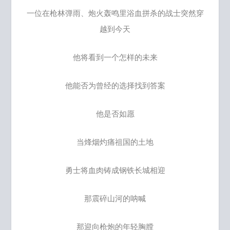
一位在枪林弹雨、炮火轰鸣里浴血拼杀的战士突然穿
越到今天
他将看到一个怎样的未来
他能否为曾经的选择找到答案
他是否如愿
当烽烟灼痛祖国的土地
勇士将血肉铸成钢铁长城相迎
那震碎山河的呐喊
那迎向枪炮的年轻胸膛