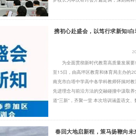
携初心赴盛会，以笃行求新知‖
2
为全面贯彻新时代教育高质量发展要求
至15日，由高坪区教育和体育局主办的2
南充市白塔中学高中各学科教师怀揣对教
先进理念与前沿方法的交融碰撞中汲取养
道“三新”，齐聚一堂 本次培训涵盖语文、数
春回大地启新程，策马扬鞭向未来