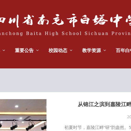
重要公告
校园动态
教学资源
百年白
从锦江之滨到嘉陵江畔
2
初夏时节，嘉陵江畔“研”韵盎然。