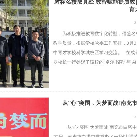
对标名校取真经 数智赋能提质效
育
2
为积极推进教育数字化转型，借鉴名
教学质量，根据学校党委工作安排，3月
中育才学校科学城校区学习交流。 在成
罗校长一行参观了该校的“卓尔书院” 与 AI
从“心”突围，为梦而战‖南充
2
从“心”突围 为梦而战 南充市白塔中
22日，南充市白塔中学举办了一场以“调