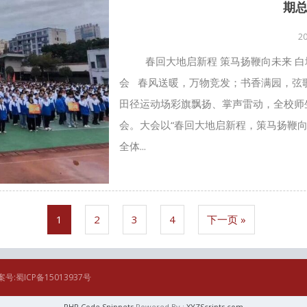
期
2
春回大地启新程 策马扬鞭向未来 白
会 春风送暖，万物竞发；书香满园，弦歌
田径运动场彩旗飘扬、掌声雷动，全校师生
会。大会以“春回大地启新程，策马扬鞭
全体...
1
2
3
4
下一页 »
案号:蜀ICP备15013937号
PHP Code Snippets
Powered By :
XYZScripts.com