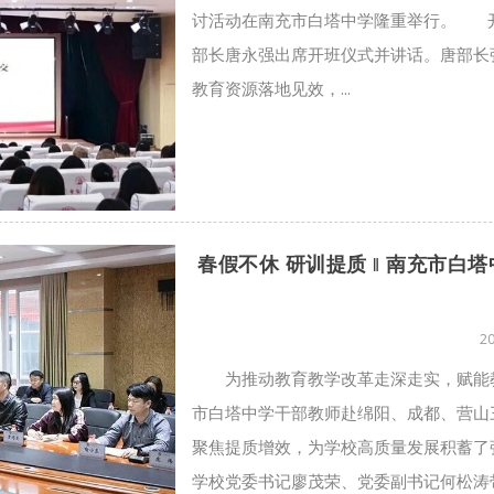
讨活动在南充市白塔中学隆重举行。 开
部长唐永强出席开班仪式并讲话。唐部长
教育资源落地见效，...
春假不休 研训提质 ‖ 南充市
2
为推动教育教学改革走深走实，赋能教
市白塔中学干部教师赴绵阳、成都、营山
聚焦提质增效，为学校高质量发展积蓄了强
学校党委书记廖茂荣、党委副书记何松涛