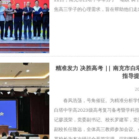
焦高三学子的心理需求，旨在帮助他们走出
精准发力 决胜高考 || 南充市
指导
2
春风浩荡，号角催征。为精准分析学
白塔中学高2023级高考复习备考暨学
记廖茂荣，党委副书记、校长罗建军，党
副校长任致远，全体高三教师参加会议。
罗校长为本次研讨会开篇定调，深刻阐释会